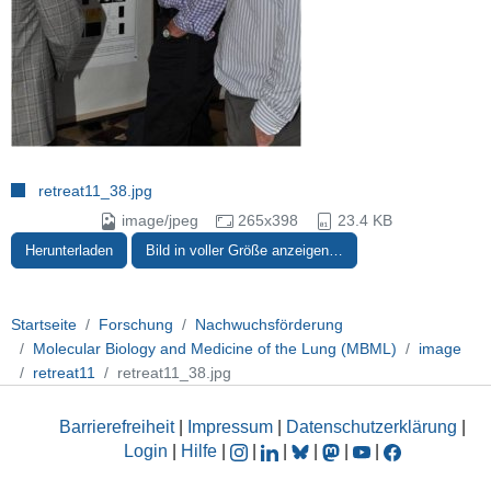
retreat11_38.jpg
image/jpeg
265x398
23.4 KB
Herunterladen
Bild in voller Größe anzeigen…
Startseite
Forschung
Nachwuchsförderung
Molecular Biology and Medicine of the Lung (MBML)
image
retreat11
retreat11_38.jpg
Barrierefreiheit
|
Impressum
|
Datenschutzerklärung
|
Login
|
Hilfe
|
|
|
|
|
|