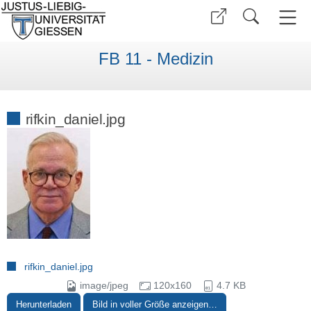
FB 11 - Medizin
rifkin_daniel.jpg
rifkin_daniel.jpg
image/jpeg
120x160
4.7 KB
Herunterladen
Bild in voller Größe anzeigen…