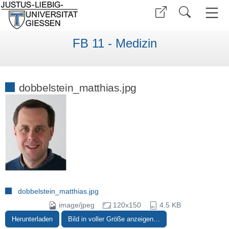
FB 11 - Medizin
dobbelstein_matthias.jpg
dobbelstein_matthias.jpg
image/jpeg
120x150
4.5 KB
Herunterladen
Bild in voller Größe anzeigen…