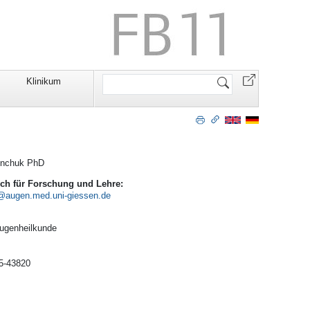
Website
Klinikum
durchsuchen
vynchuk PhD
lich für Forschung und Lehre:
 Augenheilkunde
85-43820