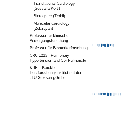
Translational Cardiology
(Sossalla/Körtl)
Bioregister (Troidl)
Molecular Cardiology
(Zelarayan)
Professur für klinische
Versorgungsforschung
mpg.jpg.jpeg
Professur für Biomarkerforschung
CRC 1213 - Pulmonary
Hypertension and Cor Pulmonale
KHFI - Kerckhoff
Herzforschungsinstitut mit der
JLU Giessen gGmbH
esteban.jpg.jpeg