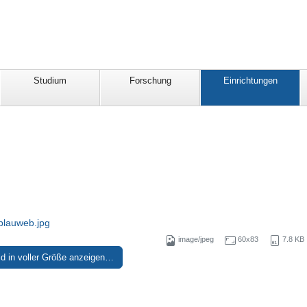
Studium
Forschung
Einrichtungen
lauweb.jpg
image/jpeg
60x83
7.8 KB
ld in voller Größe anzeigen…