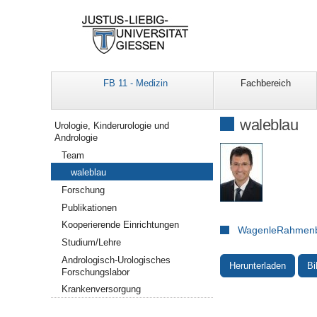
FB 11 - Medizin
Fachbereich
Navigation
waleblau
Urologie, Kinderurologie und
Andrologie
Team
waleblau
Forschung
Publikationen
Kooperierende Einrichtungen
WagenleRahmenb
Studium/Lehre
Andrologisch-Urologisches
Herunterladen
Bi
Forschungslabor
Krankenversorgung