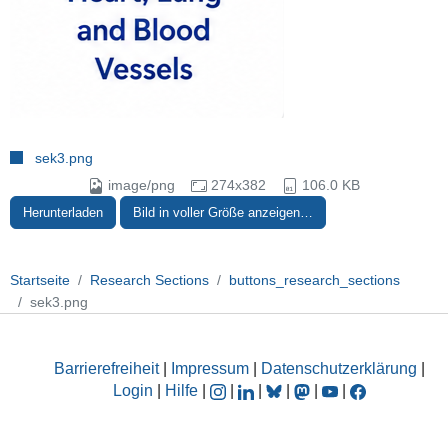
sek3.png
image/png
274x382
106.0 KB
Herunterladen
Bild in voller Größe anzeigen…
Startseite
Research Sections
buttons_research_sections
sek3.png
Barrierefreiheit
|
Impressum
|
Datenschutzerklärung
|
Login
|
Hilfe
|
|
|
|
|
|