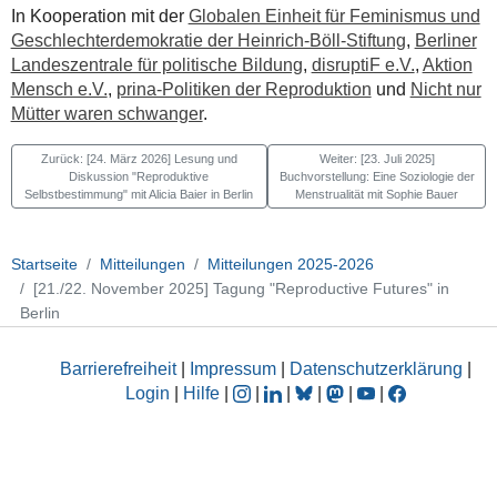
In Kooperation mit der
Globalen Einheit für Feminismus und
Geschlechterdemokratie der Heinrich-Böll-Stiftung
,
Berliner
Landeszentrale für politische Bildung
,
disruptiF e.V.
,
Aktion
Mensch e.V.
,
prina-Politiken der Reproduktion
und
Nicht nur
Mütter waren schwanger
.
Zurück: [24. März 2026] Lesung und
Weiter: [23. Juli 2025]
Diskussion "Reproduktive
Buchvorstellung: Eine Soziologie der
Selbstbestimmung" mit Alicia Baier in Berlin
Menstrualität mit Sophie Bauer
Startseite
Mitteilungen
Mitteilungen 2025-2026
[21./22. November 2025] Tagung "Reproductive Futures" in
Berlin
Barrierefreiheit
|
Impressum
|
Datenschutzerklärung
|
Login
|
Hilfe
|
|
|
|
|
|