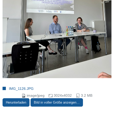
IMG_1126.JPG
image/jpeg
3024x4032
3.2 MB
Herunterladen
Bild in voller Größe anzeigen…