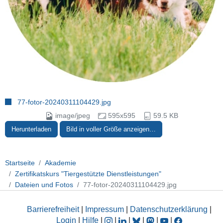
77-fotor-20240311104429.jpg
image/jpeg
595x595
59.5 KB
Herunterladen
Bild in voller Größe anzeigen…
Startseite
Akademie
Zertifikatskurs "Tiergestützte Dienstleistungen"
Dateien und Fotos
77-fotor-20240311104429.jpg
Barrierefreiheit
|
Impressum
|
Datenschutzerklärung
|
Login
|
Hilfe
|
|
|
|
|
|