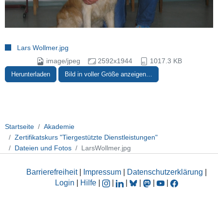
Lars Wollmer.jpg
image/jpeg
2592x1944
1017.3 KB
Herunterladen
Bild in voller Größe anzeigen…
Startseite
Akademie
Zertifikatskurs "Tiergestützte Dienstleistungen"
Dateien und Fotos
LarsWollmer.jpg
Barrierefreiheit
|
Impressum
|
Datenschutzerklärung
|
Login
|
Hilfe
|
|
|
|
|
|