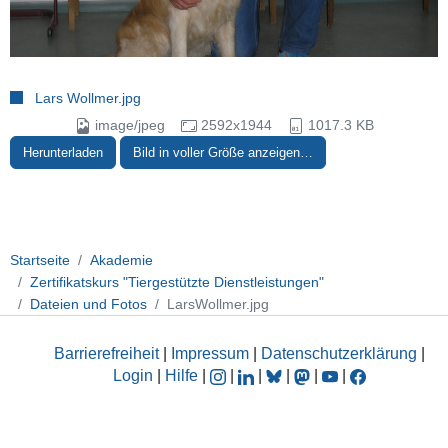
Lars Wollmer.jpg
image/jpeg
2592x1944
1017.3 KB
Herunterladen
Bild in voller Größe anzeigen…
Startseite
Akademie
Zertifikatskurs "Tiergestützte Dienstleistungen"
Dateien und Fotos
LarsWollmer.jpg
Barrierefreiheit
|
Impressum
|
Datenschutzerklärung
|
Login
|
Hilfe
|
|
|
|
|
|