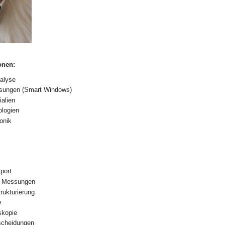
onen:
talyse
lasungen (Smart Windows)
ialien
ologien
onik
port
e Messungen
rukturierung
e
skopie
scheidungen