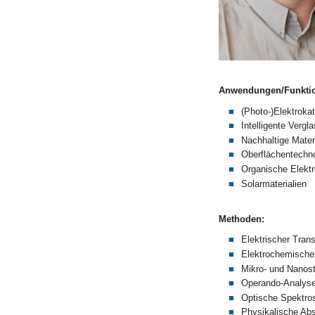
Anwendungen/Funkti
(Photo-)Elektroka
Intelligente Verg
Nachhaltige Mater
Oberflächentechn
Organische Elektr
Solarmaterialien
Methoden:
Elektrischer Trans
Elektrochemisch
Mikro- und Nanost
Operando-Analys
Optische Spektro
Physikalische Ab