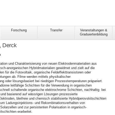
Forschung
Transfer
Veranstaltungen &
Graduiertenbildung
, Derck
n
aration und Charakterisierung von neuen Elektrodenmaterialien aus
sch-anorganischen Hybridmaterialien gewidmet und zielt auf die
en für die Fotovoltaik, organische Feldeffekttransistoren oder
tungen ab. Filme werden mittels physikalischer
 oder lösungsbasiert bei niedrigen Prozesstemperaturen präpariert.
adünne leitfähige Schichten für die Verwendung in organischen
 schnell schaltende organische elektrochrome Schichten, nachhaltig bei
 und basierend auf wässrigen Lösungen prozessierte
 Elektroden, bleifreie und chemisch stabilisierte Hybridperovskitschichten
s zum Ladungsinjektions- und Rekombinationsverhalten von
n Solarzellen und zur persistenten Polarisation in organisch-
tschichten erarbeitet.