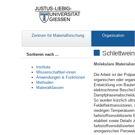
Zentrum für Materialforschung
Organisation
Schlettwein
Sortieren nach ...
Molekulare Materialie
Institute
Wissenschaftler/-innen
Die Arbeit ist der Präp
Anwendungen & Funktionen
organischen oder organi
Methoden
Entwicklung von Bauteil
Materialklassen
elektrochrome Beschich
Dampfphasenabscheidung
So wurden kürzlich ultr
Feldeffekttransistoren,
niedrigen Temperaturen
farbstoffsensibilisierte
etabliert sowie Detail
farbstoffsensibilisierte
anorganischen Perowski