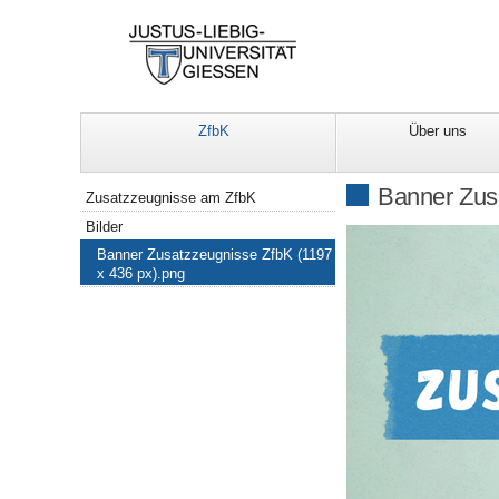
ZfbK
Über uns
Navigation
Banner Zus
Zusatzzeugnisse am ZfbK
Bilder
Banner Zusatzzeugnisse ZfbK (1197
x 436 px).png