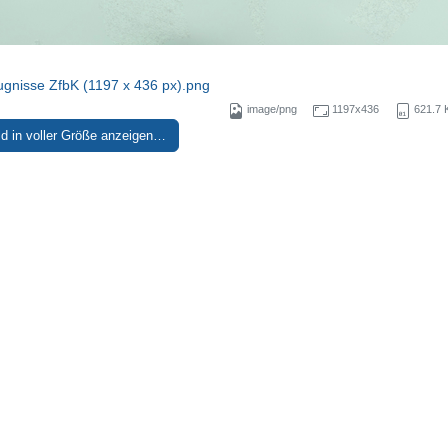
gnisse ZfbK (1197 x 436 px).png
image/png
1197x436
621.7 
ld in voller Größe anzeigen…