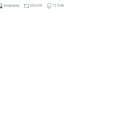
image/jpeg
200x200
71.9 KB