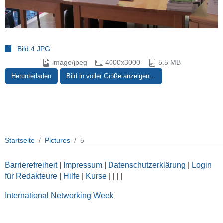
Bild 4.JPG
image/jpeg
4000x3000
5.5 MB
Herunterladen
Bild in voller Größe anzeigen…
Startseite
Pictures
5
Barrierefreiheit
|
Impressum
|
Datenschutzerklärung
|
Login
für Redakteure
|
Hilfe
|
Kurse
|
|
|
|
International Networking Week