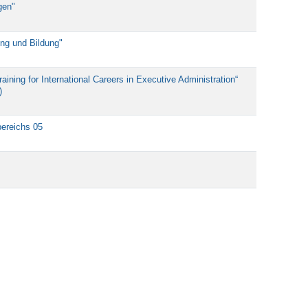
gen"
ung und Bildung"
ining for International Careers in Executive Administration“
)
bereichs 05