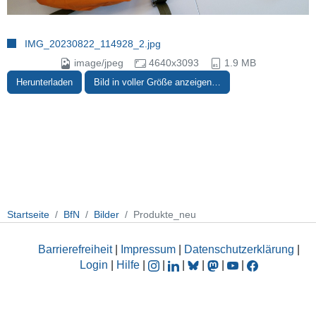
IMG_20230822_114928_2.jpg
image/jpeg
4640x3093
1.9 MB
Herunterladen
Bild in voller Größe anzeigen…
Startseite
BfN
Bilder
Produkte_neu
Barrierefreiheit
|
Impressum
|
Datenschutzerklärung
|
Login
|
Hilfe
|
|
|
|
|
|