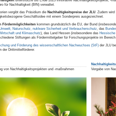
altigkeit
unterstützte bis Ende 2025 innovative
Nachhaltigkeitsprojekte, -ma
o für Nachhaltigkeit (BfN) verwaltet.
orien vergibt das Präsidium die
Nachhaltigkeitspreise der JLU
. Zudem wird 
igkeitsbezogene Geschäftsidee mit einem Sonderpreis ausgezeichnet.
n Fördermöglichkeiten
kommen grundsätzlich die EU, der Bund (insbesond
Umwelt, Naturschutz, nukleare Sicherheit und Verbraucherschutz
, das
Bundes
Wirtschaft und Klimaschutz
), das Land Hessen (insbesondere das
Hessische 
chiedene Stiftungen
als Fördermittelgeber
für Forschungsprojekte im Bereich 
schung und Förderung des wissenschaftlichen Nachwuchses (StF)
der JLU ber
 der Drittmittelförderer.
Nachhaltigkeits
ung von Nachhaltigkeitsprojekten und -maßnahmen
Vergabe von Nac