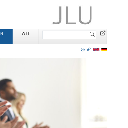
Website
fN
WTT
durchsuchen