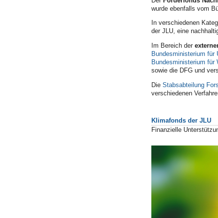
Der
Förderfonds Nachh
wurde ebenfalls vom Bür
In verschiedenen Kateg
der JLU, eine nachhalt
Im Bereich der
externe
Bundesministerium für 
Bundesministerium für 
sowie die DFG und vers
Die
Stabsabteilung For
verschiedenen Verfahren
Klimafonds der JLU
Finanzielle Unterstütz