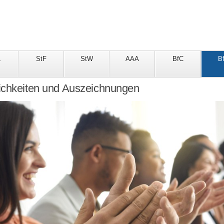
L
StF
StW
AAA
BfC
B
ichkeiten und Auszeichnungen