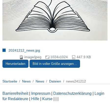
20241212_news.jpg
image/jpeg
1024x1024
447.9 KB
Herunterladen
Bild in voller Größe anzeigen…
Startseite
News
News
Dateien
news241212
Barrierefreiheit
|
Impressum
|
Datenschutzerklärung
|
Login
für Redakteure
|
Hilfe
|
Kurse
|
|
|