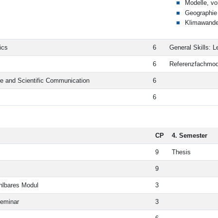
Modelle, v
Geographie 
Klimawande
ics
6
General Skills: L
6
Referenzfachmod
ce and Scientific Communication
6
6
CP
4. Semester
9
Thesis
9
ählbares Modul
3
seminar
3