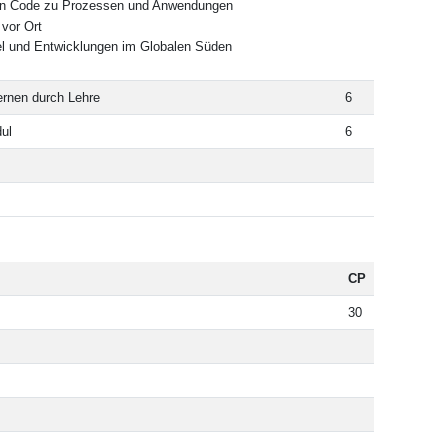
on Code zu Prozessen und Anwendungen
vor Ort
l und Entwicklungen im Globalen Süden
ernen durch Lehre
6
ul
6
CP
30