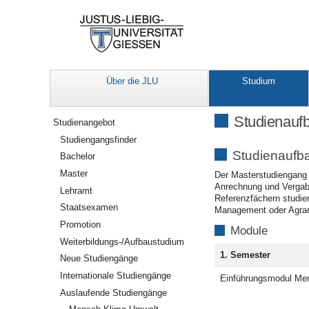
Über die JLU
Studium
Navigation
Studienauf
Studienangebot
Studiengangsfinder
Studienaufb
Bachelor
Master
Der Masterstudiengang 
Anrechnung und Vergab
Lehramt
Referenzfächern studie
Staatsexamen
Management oder Agra
Promotion
Module
Weiterbildungs-/Aufbaustudium
1. Semester
Neue Studiengänge
Internationale Studiengänge
Einführungsmodul Me
Auslaufende Studiengänge