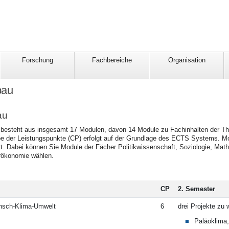
Forschung
Fachbereiche
Organisation
bau
au
besteht aus insgesamt 17 Modulen, davon 14 Module zu Fachinhalten der Th
e der Leistungspunkte (CP) erfolgt auf der Grundlage des ECTS Systems. M
rt. Dabei können Sie Module der Fächer Politikwissenschaft, Soziologie, Ma
rökonomie wählen.
CP
2. Semester
nsch-Klima-Umwelt
6
drei Projekte zu 
Paläoklima