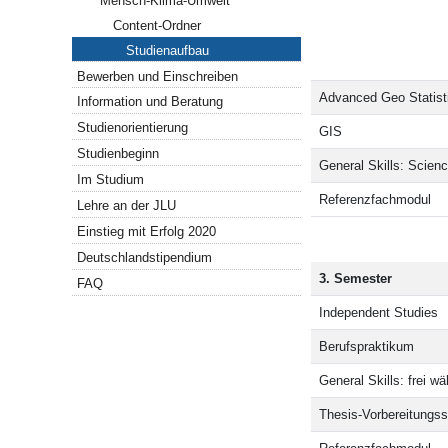
Mensch-Klima-Umwelt
Content-Ordner
Studienaufbau
Bewerben und Einschreiben
Advanced Geo Statist
Information und Beratung
Studienorientierung
GIS
Studienbeginn
General Skills: Scien
Im Studium
Referenzfachmodul
Lehre an der JLU
Einstieg mit Erfolg 2020
Deutschlandstipendium
3. Semester
FAQ
Independent Studies
Berufspraktikum
General Skills: frei w
Thesis-Vorbereitungs