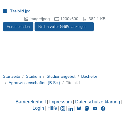
Titelbild.jpg
image/jpeg
1200x600
382.1 KB
Herunterladen
Bild in voller Größe anzeigen…
Startseite
Studium
Studienangebot
Bachelor
Agrarwissenschaften (B.Sc.)
Titelbild
Barrierefreiheit
|
Impressum
|
Datenschutzerklärung
|
Login
|
Hilfe
|
|
|
|
|
|