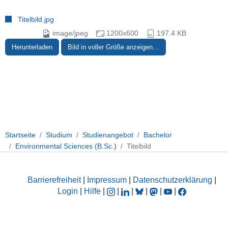
Titelbild.jpg
image/jpeg
1200x600
197.4 KB
Herunterladen
Bild in voller Größe anzeigen…
Startseite
Studium
Studienangebot
Bachelor
Environmental Sciences (B.Sc.)
Titelbild
Barrierefreiheit
|
Impressum
|
Datenschutzerklärung
|
Login
|
Hilfe
|
|
|
|
|
|