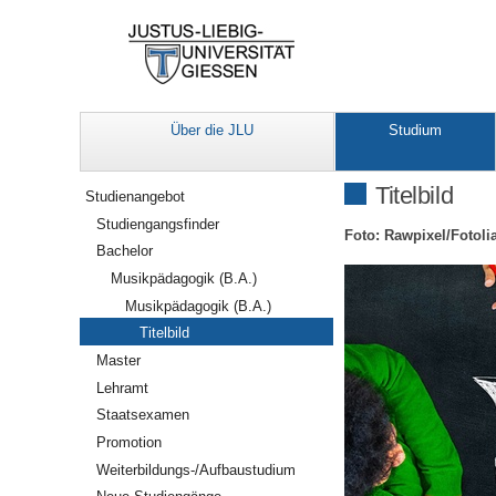
Über die JLU
Studium
Navigation
Titelbild
Studienangebot
Studiengangsfinder
Foto: Rawpixel/Fotoli
Bachelor
Musikpädagogik (B.A.)
Musikpädagogik (B.A.)
Titelbild
Master
Lehramt
Staatsexamen
Promotion
Weiterbildungs-/Aufbaustudium