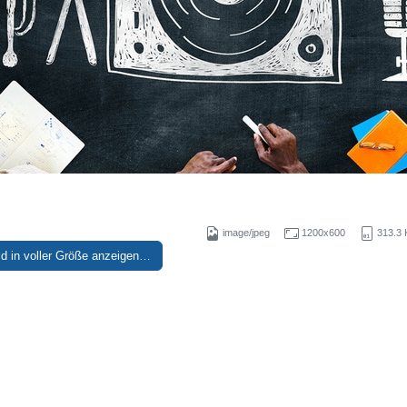
image/jpeg
1200x600
313.3 
ld in voller Größe anzeigen…