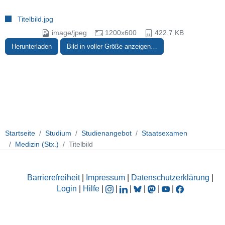
Titelbild.jpg
image/jpeg
1200x600
422.7 KB
Herunterladen
Bild in voller Größe anzeigen…
Startseite
Studium
Studienangebot
Staatsexamen
Medizin (Stx.)
Titelbild
Barrierefreiheit
|
Impressum
|
Datenschutzerklärung
|
Login
|
Hilfe
|
|
|
|
|
|