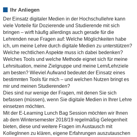
Lehre
Ihr Anliegen
4.0
|
Der Einsatz digitaler Medien in der Hochschullehre kann
E-
viele Vorteile für Dozierende und Studierende mit sich
Learning
bringen – wirft häufig allerdings auch gerade für die
Lunch
Lehrenden neue Fragen auf: Welche Möglichkeiten habe
Bag
ich, um meine Lehre durch digitale Medien zu unterstützen?
Session
Welche rechtlichen Aspekte muss ich dabei bedenken?
|
Welches Tools und welche Methode eignet sich für meine
Microsoft
Lehrsituation, meine Zielgruppe und meine Lern/Lehrziele
Office
am besten? Wieviel Aufwand bedeutet der Einsatz eines
365
bestimmten Tools für mich – und welchen Nutzen bringt es
Education
mir und meinen Studierenden?
für
Dies sind nur wenige der Fragen, mit denen Sie sich
die
befassen (müssen), wenn Sie digitale Medien in Ihrer Lehre
Lehre
einsetzen möchten.
nutzen
Mit der E-Learning Lunch Bag Session möchten wir Ihnen
-
ab dem Wintersemester 2018/19 regelmäßig Gelegenheit
-
bieten, diese und weitere Fragen im Austausch mit
-
KollegInnen zu klären, eigene Erfahrungen auszutauschen