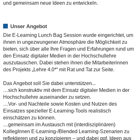
ONLINE
und gemeinsam neue Ideen zu entwickeln.
-
-
-
Unser Angebot
2020-
Die E-Learning Lunch Bag Session wurde eingerichtet, um
04-
ihnen in ungezwungener Atmosphäre die Möglichkeit zu
29T12:00:00+02:00
bieten, sich über alle Ihre Fragen und Erfahrungen rund um
2020-
den Einsatz digitaler Medien in der Hochschullehre
04-
auszutauschen. Dabei stehen ihnen die Mitarbeiterinnen
29T14:00:00+02:00
des Projekts „Lehre 4.0*“ mit Rat und Tat zur Seite.
Das Angebot soll Sie dabei unterstützen...
…sich konstruktiv mit dem Einsatz digitaler Medien in der
Hochschullehre auseinander zu setzen.
…Vor- und Nachteile sowie Kosten und Nutzen des
Einsatzes spezieller E-Learning-Tools realistisch
einschätzen zu können.
…gemeinsam im Austausch mit (interdisziplinären)
KollegInnen E-Learning-/Blended Learning-Szenarien zu
reflektieren und zu konzipieren – und dabei ggf. Ideen aus