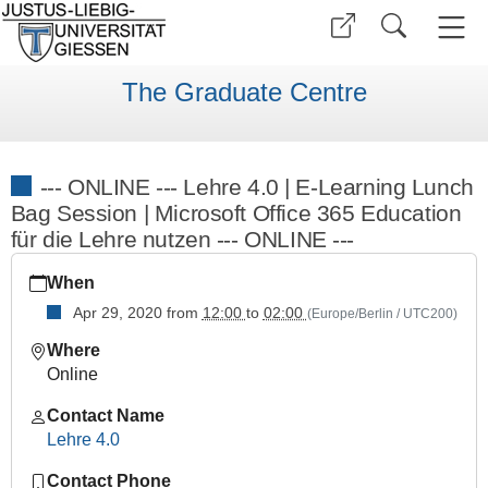
The Graduate Centre
--- ONLINE --- Lehre 4.0 | E-Learning Lunch
Bag Session | Microsoft Office 365 Education
für die Lehre nutzen --- ONLINE ---
https://www.uni-
When
giessen.de/en/faculties/ggkgcsc/events/semester-
overview/previous/archive/summer-
Apr 29, 2020
from
12:00
to
02:00
(Europe/Berlin / UTC200)
term-
Where
2020/extra-
Online
courses/online-
lehre-
Contact Name
4-
Lehre 4.0
0-
e-
Contact Phone