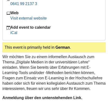
learning-
0641 99 2137 3
lunch-
Web
bag-
Visit external website
session-
microsoft-
Add event to calendar
office-
iCal
365-
education-
fuer-
This event is primarily held in
German
.
die-
lehre-
Wir möchten Sie zu einem informellen Austausch zum
nutzen-
Thema „Digitale Medien in der universitären Lehre“
online
einladen. Wenn Sie bereits über Erfahrungen mit E-
Learning-Tools und/oder -Methoden berichten können,
-
Fragen zum Einsatz von E-Learning in der Hochschullehre
-
haben oder sich für einen kollegialen Austausch zum Thema
-
interessieren, freuen wir uns sehr über Ihr Kommen.
ONLINE
-
Anmeldung über den untenstehenden Link.
-
-