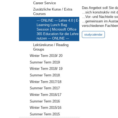
Microsoft
Career Service
Office
Das Angebot soll Sie da
Zusätzliche Kurse / Extra
365
…sich konstruktiv mit 
Courses
Education
…Vor- und Nachteile so
für
--- ONLINE --- Lehre 4.0 | E-
…gemeinsam im Austausch
die
Learning Lunch Bag
verschiedenen Fachbere
Lehre
Session | Microsoft Office
nutzen
365 Education für die Lehre
studycalendar
-
nutzen --- ONLINE ---
-
Lektürekurse / Reading
-
Groups
ONLINE
-
Winter Term 2019/ 20
-
Summer Term 2019
-
Winter Term 2018/ 19
2020-
05-
Summer Term 2018
20T12:00:00+02:00
Winter Term 2017/18
2020-
Summer Term 2017
05-
20T14:00:00+02:00
Winter Term 2016/17
Summer Term 2016
Winter Term 2015/16
Summer Term 2015