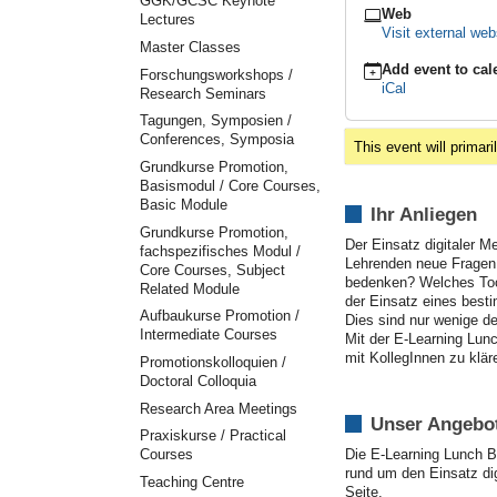
GGK/GCSC Keynote
session-
Web
Lectures
microsoft-
Visit external web
Master Classes
office-
365-
Add event to cal
Forschungsworkshops /
education-
iCal
Research Seminars
fur-
Tagungen, Symposien /
die-
Conferences, Symposia
lehre-
This event will primari
nutzen-
Grundkurse Promotion,
online
Basismodul / Core Courses,
-
Basic Module
Ihr Anliegen
-
Grundkurse Promotion,
-
Der Einsatz digitaler Me
fachspezifisches Modul /
ONLINE
Lehrenden neue Fragen 
Core Courses, Subject
-
bedenken? Welches Tool
Related Module
-
der Einsatz eines best
Aufbaukurse Promotion /
-
Dies sind nur wenige de
Intermediate Courses
Lehre
Mit der E-Learning Lun
4.0
mit KollegInnen zu klä
Promotionskolloquien /
|
Doctoral Colloquia
E-
Research Area Meetings
Learning
Unser Angebo
Lunch
Praxiskurse / Practical
Bag
Die E-Learning Lunch B
Courses
Session
rund um den Einsatz dig
Teaching Centre
|
Seite.