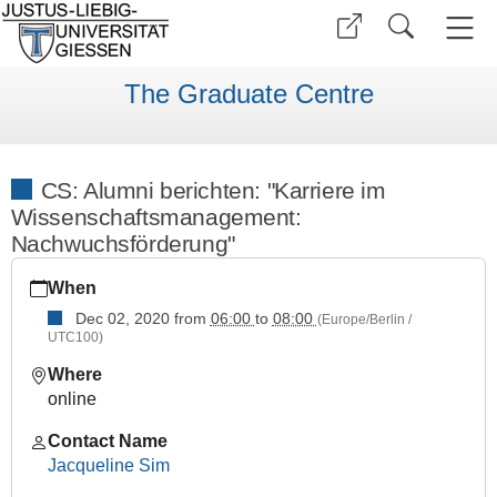
The Graduate Centre
CS: Alumni berichten: "Karriere im
Wissenschaftsmanagement:
Nachwuchsförderung"
https://www.uni-
When
giessen.de/en/faculties/ggkgcsc/events/semester-
overview/previous/archive/winter-
Dec 02, 2020
from
06:00
to
08:00
(Europe/Berlin /
UTC100)
term-
2020-
Where
21/career-
online
service/cs-
alumni_berichten
Contact Name
Jacqueline Sim
CS:
Alumni