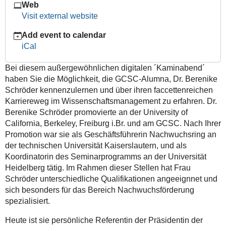
Web
berichten:
Visit external website
"Karriere
im
Add event to calendar
Wissenschaftsmanagement:
iCal
Nachwuchsförderung"
2020-
Bei diesem außergewöhnlichen digitalen ´Kaminabend´
12-
haben Sie die Möglichkeit, die GCSC-Alumna, Dr. Berenike
02T18:00:00+01:00
Schröder kennenzulernen und über ihren faccettenreichen
Karriereweg im Wissenschaftsmanagement zu erfahren. Dr.
2020-
Berenike Schröder promovierte an der University of
12-
California, Berkeley, Freiburg i.Br. und am GCSC. Nach Ihrer
02T20:00:00+01:00
Promotion war sie als Geschäftsführerin Nachwuchsring an
der technischen Universität Kaiserslautern, und als
Koordinatorin des Seminarprogramms an der Universität
Heidelberg tätig. Im Rahmen dieser Stellen hat Frau
Schröder unterschiedliche Qualifikationen angeeignnet und
sich besonders für das Bereich Nachwuchsförderung
spezialisiert.
Heute ist sie persönliche Referentin der Präsidentin der