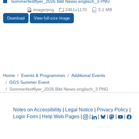
Sommerfestflyer_2026 Bild Newsi englisch_3.PNG
image/png
2461x1170
3.1 MB
Download
View full-size image
Home
Events & Programmes
Additional Events
GGS Summer Event
Sommerfestflyer_2026 Bild Newsi englisch_3.PNG
Notes on Accessibility
|
Legal Notice
|
Privacy Policy
|
Login Form
|
Help Web Pages
|
|
|
|
|
|