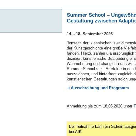
Summer School –
Ungewöhnl
Gestaltung zwischen Adapti
14. - 18. September 2026
Jenseits der ‚klassischen‘ zweidimension
der Kunstgeschichte eine große Vielfal
fanden. Hierzu zählen u.a ursprünglich
dezidiert künstlerische Bearbeitung ein
Wahrnehmung und changiert nun zwisc
Summer School stellt Artefakte in den 
auszeichnen, und hinterfragt zugleich
künstlerischen Gestaltungen solch ung
Ausschreibung und Programm
Anmeldung bis zum 18.05.2026 unter
T
Bei Teilnahme kann ein Schein ausges
bei AfK