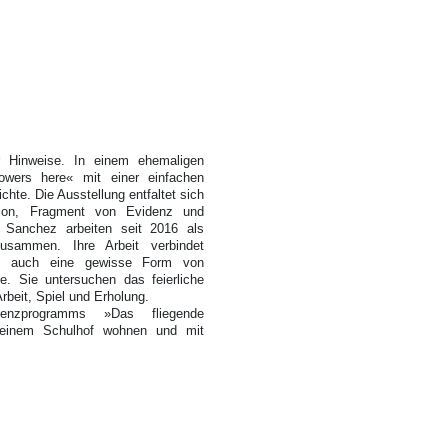
r Hinweise. In einem ehemaligen
lowers here« mit einer einfachen
hte. Die Ausstellung entfaltet sich
ion, Fragment von Evidenz und
 Sanchez arbeiten seit 2016 als
zusammen. Ihre Arbeit verbindet
d oft auch eine gewisse Form von
e. Sie untersuchen das feierliche
rbeit, Spiel und Erholung.
enzprogramms »Das fliegende
 einem Schulhof wohnen und mit