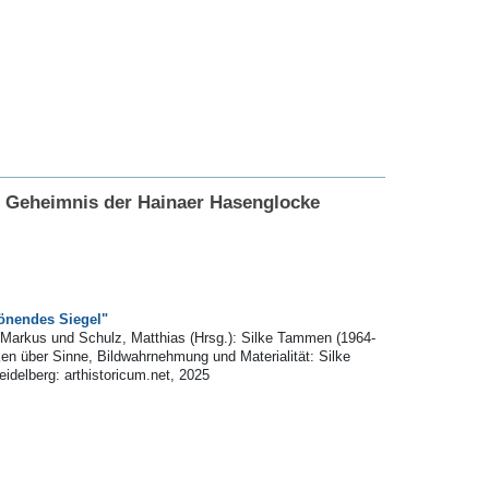
et Geheimnis der Hainaer Hasenglocke
önendes Siegel"
 Markus und Schulz, Matthias (Hrsg.): Silke Tammen (1964-
 über Sinne, Bildwahrnehmung und Materialität: Silke
delberg: arthistoricum.net, 2025