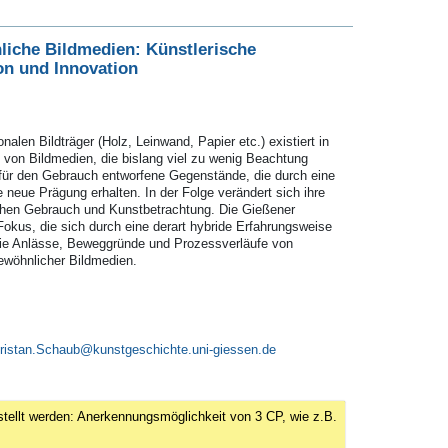
iche Bildmedien: Künstlerische
on und Innovation
alen Bildträger (Holz, Leinwand, Papier etc.) existiert in
t von Bildmedien, die bislang viel zu wenig Beachtung
 für den Gebrauch entworfene Gegenstände, die durch eine
e neue Prägung erhalten. In der Folge verändert sich ihre
hen Gebrauch und Kunstbetrachtung. Die Gießener
Fokus, die sich durch eine derart hybride Erfahrungsweise
 die Anlässe, Beweggründe und Prozessverläufe von
ewöhnlicher Bildmedien.
ristan.Schaub
tellt werden: Anerkennungsmöglichkeit von 3 CP, wie z.B.