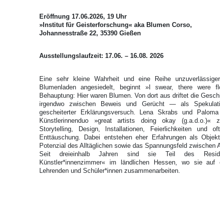
Eröffnung 17.06.2026, 19 Uhr
»Institut für Geisterforschung« aka Blumen Corso,
Johannesstraße 22, 35390 Gießen
Ausstellungslaufzeit: 17.06. – 16.08. 2026
Eine sehr kleine Wahrheit und eine Reihe unzuverlässige
Blumenladen angesiedelt, beginnt »I swear, there were f
Behauptung: Hier waren Blumen. Von dort aus driftet die Geschic
irgendwo zwischen Beweis und Gerücht — als Spekulat
gescheiterter Erklärungsversuch. Lena Skrabs und Paloma
Künstlerinnenduo »great artists doing okay (g.a.d.o.)« 
Storytelling, Design, Installationen, Feierlichkeiten un
Enttäuschung. Dabei entstehen eher Erfahrungen als Objekt
Potenzial des Alltäglichen sowie das Spannungsfeld zwischen A
Seit dreieinhalb Jahren sind sie Teil des Resid
Künstler*innenzimmer« im ländlichen Hessen, wo sie auf
Lehrenden und Schüler*innen zusammenarbeiten.