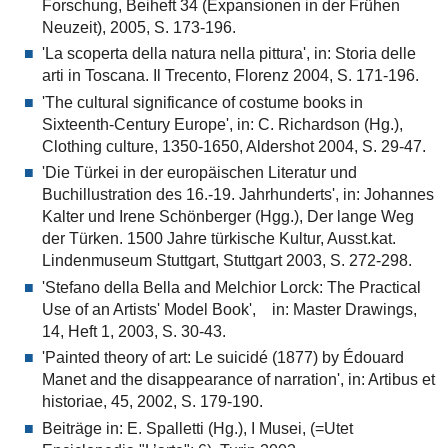
Forschung, Beiheft 34 (Expansionen in der Frühen
Neuzeit), 2005, S. 173-196.
'La scoperta della natura nella pittura', in: Storia delle
arti in Toscana. Il Trecento, Florenz 2004, S. 171-196.
'The cultural significance of costume books in
Sixteenth-Century Europe', in: C. Richardson (Hg.),
Clothing culture, 1350-1650, Aldershot 2004, S. 29-47.
'Die Türkei in der europäischen Literatur und
Buchillustration des 16.-19. Jahrhunderts', in: Johannes
Kalter und Irene Schönberger (Hgg.), Der lange Weg
der Türken. 1500 Jahre türkische Kultur, Ausst.kat.
Lindenmuseum Stuttgart, Stuttgart 2003, S. 272-298.
'Stefano della Bella and Melchior Lorck: The Practical
Use of an Artists' Model Book', in: Master Drawings,
14, Heft 1, 2003, S. 30-43.
'Painted theory of art: Le suicidé (1877) by Édouard
Manet and the disappearance of narration', in: Artibus et
historiae, 45, 2002, S. 179-190.
Beiträge in: E. Spalletti (Hg.), I Musei, (=Utet