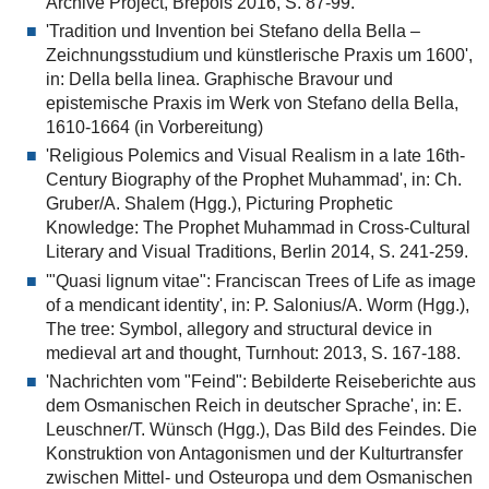
Archive Project, Brepols 2016, S. 87-99.
'Tradition und Invention bei Stefano della Bella –
Zeichnungsstudium und künstlerische Praxis um 1600',
in: Della bella linea. Graphische Bravour und
epistemische Praxis im Werk von Stefano della Bella,
1610-1664 (in Vorbereitung)
'Religious Polemics and Visual Realism in a late 16th-
Century Biography of the Prophet Muhammad', in: Ch.
Gruber/A. Shalem (Hgg.), Picturing Prophetic
Knowledge: The Prophet Muhammad in Cross-Cultural
Literary and Visual Traditions, Berlin 2014, S. 241-259.
'"Quasi lignum vitae": Franciscan Trees of Life as image
of a mendicant identity', in: P. Salonius/A. Worm (Hgg.),
The tree: Symbol, allegory and structural device in
medieval art and thought, Turnhout: 2013, S. 167-188.
'Nachrichten vom "Feind": Bebilderte Reiseberichte aus
dem Osmanischen Reich in deutscher Sprache', in: E.
Leuschner/T. Wünsch (Hgg.), Das Bild des Feindes. Die
Konstruktion von Antagonismen und der Kulturtransfer
zwischen Mittel- und Osteuropa und dem Osmanischen