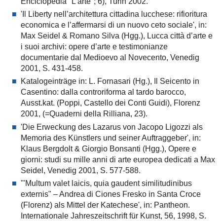
Enciclopedia "L’arte"; 6), Turin 2002.
'Il Liberty nell’architettura cittadina lucchese: rifioritura
economica e l’affermarsi di un nuovo ceto sociale', in:
Max Seidel & Romano Silva (Hgg.), Lucca città d’arte e
i suoi archivi: opere d’arte e testimonianze
documentarie dal Medioevo al Novecento, Venedig
2001, S. 431-458.
Katalogeinträge in: L. Fornasari (Hg.), Il Seicento in
Casentino: dalla controriforma al tardo barocco,
Ausst.kat. (Poppi, Castello dei Conti Guidi), Florenz
2001, (=Quaderni della Rilliana, 23).
'Die Erweckung des Lazarus von Jacopo Ligozzi als
Memoria des Künstlers und seiner Auftraggeber', in:
Klaus Bergdolt & Giorgio Bonsanti (Hgg.), Opere e
giorni: studi su mille anni di arte europea dedicati a Max
Seidel, Venedig 2001, S. 577-588.
'"Multum valet laicis, quia gaudent similitudinibus
externis" – Andrea di Ciones Fresko in Santa Croce
(Florenz) als Mittel der Katechese', in: Pantheon.
Internationale Jahreszeitschrift für Kunst, 56, 1998, S.