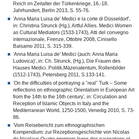
Reich im Zeitalter der Türkenkriege, 16.-18.
Jahrhundert, Berlin 2013, S. 55-76.
'Anna Maria Luisa de’ Medici e la corte di Düsseldorf',
in: Christina Strunck (Hg.), Artful Allies. Medici Women
as Cultural Mediators (1533-1743), Atti del convegno
internazionale, Firenze, Ottobre 2008, Cinisello
Balsamo 2011, S. 315-339.
'Anna Maria Luisa de’ Medici (auch: Anna Maria
Ludovica)', in: Ch. Strunck, (Hg.), Die Frauen des
Hauses Medici. Politik,Mäzenatentum, Rollenbilder
(1512-1743), Petersberg 2011, S.133-141.
'On the difficulties of portraying a "real" Turk – Some
reflections on ethnographic Orientalism in European Art
from the 14th to the 16th century', in: Circulation and
Reception of Islamic Objects in Italy and the
Mediterranean World, 1250-1500, Venedig 2010, S. 73-
86.
'Vom Reisebericht zum ethnographischen
Kompendium: zur Rezeptionsgeschichte von Nicolas
de Nicolays Quatre premiers livres des navigations et