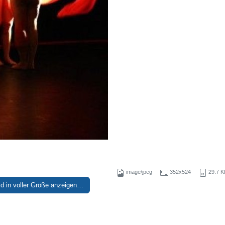
image/jpeg
352x524
29.7 K
ld in voller Größe anzeigen…