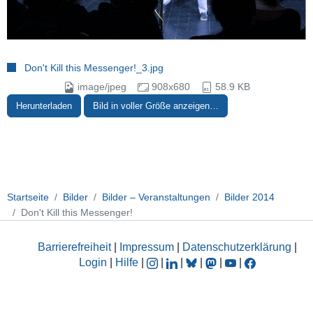
Don't Kill this Messenger!_3.jpg
image/jpeg
908x680
58.9 KB
Herunterladen
Bild in voller Größe anzeigen…
Startseite
Bilder
Bilder – Veranstaltungen
Bilder 2014
Don't Kill this Messenger!
Barrierefreiheit
|
Impressum
|
Datenschutzerklärung
|
Login
|
Hilfe
|
|
|
|
|
|