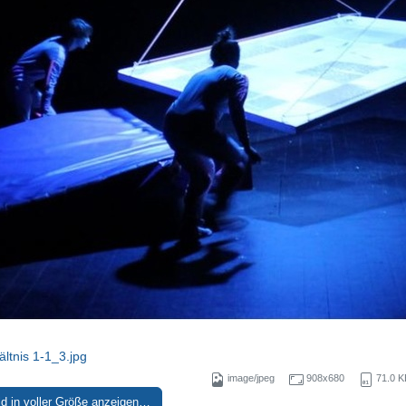
ältnis 1-1_3.jpg
image/jpeg
908x680
71.0 K
ld in voller Größe anzeigen…