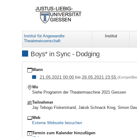
Institut für Angewandte
Institut
Theaterwissenschaft
Boys* in Sync - Dodging
https://www.uni-
giessen.de/de/fbz/fb05/atw/veranstaltungen/2021/boys-
Wann
in-
21.05.2021 00:00
bis
26.05.2021 23:55
(Europe/Ber
sync-
dodging
Wo
Boys*
Siehe Programm der Theatermaschine 2021 Giessen
in
Sync
Teilnehmer
-
Jay Tebogo Fiskerstrand, Jakob Schnack Krog, Simon Davi
Dodging
Web
2021-
Externe Webseite besuchen
05-
21T00:00:00+02:00
Termin zum Kalender hinzufügen
2021-