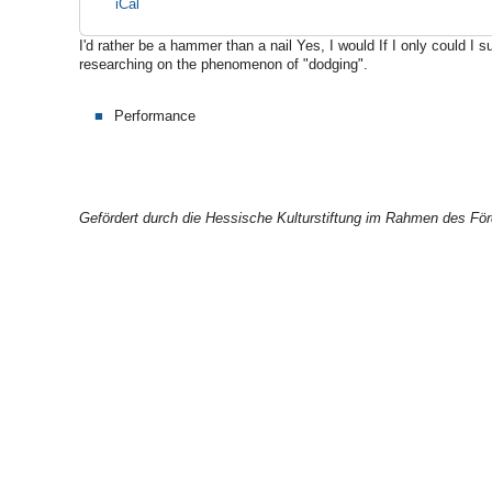
iCal
05-
26T23:55:00+02:00
I'd rather be a hammer than a nail Yes, I would If I only could
researching on the phenomenon of "dodging".
Performance
Gefördert durch die Hessische Kulturstiftung im Rahmen des För