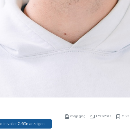
image/jpeg
1798x2317
716.3
ld in voller Größe anzeigen…