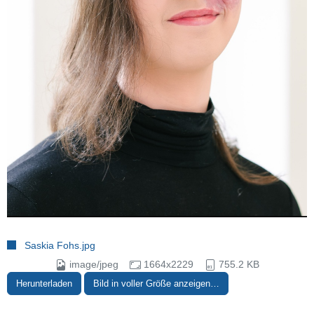
Saskia Fohs.jpg
image/jpeg
1664x2229
755.2 KB
Herunterladen
Bild in voller Größe anzeigen…