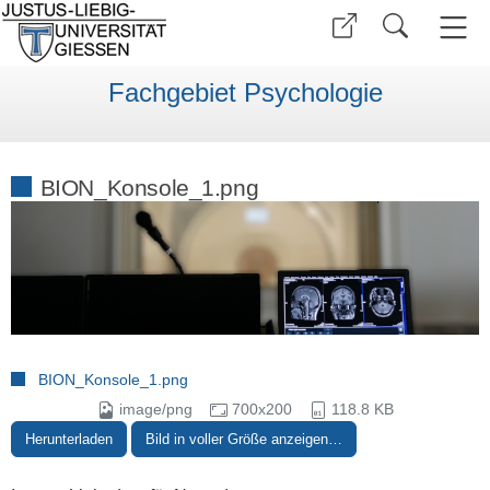
Fachgebiet Psychologie
BION_Konsole_1.png
BION_Konsole_1.png
image/png
700x200
118.8 KB
Herunterladen
Bild in voller Größe anzeigen…