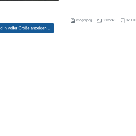
image/jpeg
330x248
32.1 K
ld in voller Größe anzeigen…