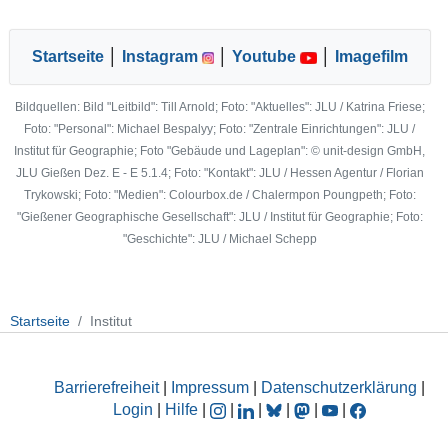
Startseite
│
Instagram
│
Youtube
│
Imagefilm
Bildquellen: Bild "Leitbild": Till Arnold; Foto: "Aktuelles": JLU / Katrina Friese;
Foto: "Personal": Michael Bespalyy; Foto: "Zentrale Einrichtungen": JLU /
Institut für Geographie; Foto "Gebäude und Lageplan": © unit-design GmbH,
JLU Gießen Dez. E - E 5.1.4; Foto: "Kontakt": JLU / Hessen Agentur / Florian
Trykowski; Foto: "Medien": Colourbox.de / Chalermpon Poungpeth; Foto:
"Gießener Geographische Gesellschaft": JLU / Institut für Geographie; Foto:
"Geschichte": JLU / Michael Schepp
Startseite
Institut
Barrierefreiheit
|
Impressum
|
Datenschutzerklärung
|
Login
|
Hilfe
|
|
|
|
|
|