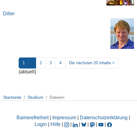
Diller
1
2
3
4
Die nächsten 20 Inhalte
>
(aktuell)
Startseite
Studium
Dateien
Barrierefreiheit
|
Impressum
|
Datenschutzerklärung
|
Login
|
Hilfe
|
|
|
|
|
|