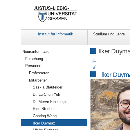
Institut für Informatik
Studium und Lehre
Navigation
Ilker Duym
Neuroinformatik
Forschung
Personen
Professoren
Ilker Duym
Mitarbeiter
Saskia Blaufelder
Dr. Lu-Chun Yeh
Dr. Merve Kiniklioglu
Rico Stecher
Gonting Wang
Ilker Duymaz