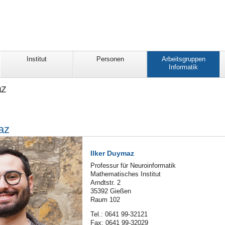
Institut
Personen
Arbeitsgruppen
Informatik
az
az
Ilker Duymaz
Professur für Neuroinformatik
Mathematisches Institut
Arndtstr. 2
35392 Gießen
Raum 102
Tel.: 0641 99-32121
Fax: 0641 99-32029