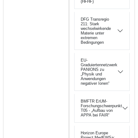
(HFHF)
DFG Transregio
211: Stark
wechselwirkende
Materie unter
extremen
Bedingungen
EU-
Graduiertennetzwerk
PANIONS zu
„Physik und
Anwendungen
negativer Ionen“
BMFTR ErUM-
Forschungschwerpunkt
T05 - „Aufbau von
APPA bei FAIR“
Horizon Europe
Project MedEWSa: