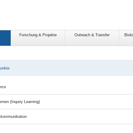
Forschung & Projekte
Outreach & Transfer
Biol
unkte
ence
rnen (Inquiry Learning)
skommunikation