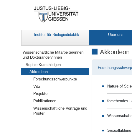
Institut für Biologiedidaktik
Über uns
Navigation
Akkordeon
Wissenschaftliche Mitarbeiter/innen
und Doktoranden/innen
Sophie Kurschildgen
Forschungsschwerp
Akkordeon
Forschungsschwerpunkte
Nature of Sci
Vita
Projekte
forschendes Le
Publikationen
Wissenschaftliche Vorträge und
Poster
Wissenschaft
Sexualbildung