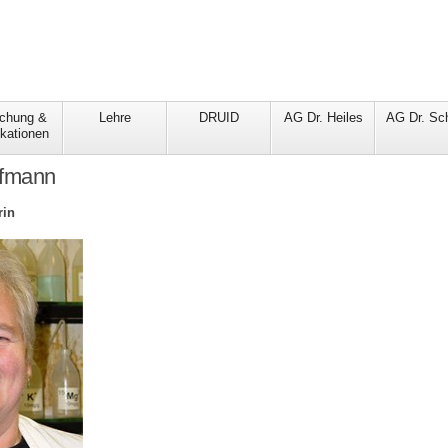
schung &
Lehre
DRUID
AG Dr. Heiles
AG Dr. Sc
ikationen
fmann
rin