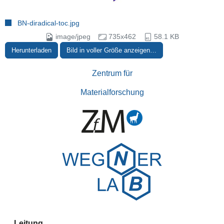
BN-diradical-toc.jpg
image/jpeg
735x462
58.1 KB
Herunterladen
Bild in voller Größe anzeigen…
Zentrum für
Materialforschung
Leitung