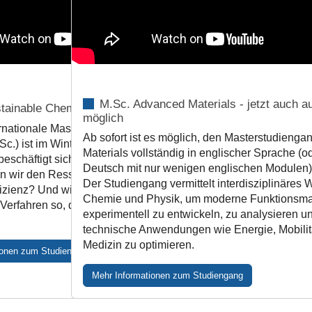
M.Sc. Advanced Materials - jetzt auch a
tainable Chemistry
möglich
rnationale Masterstudiengang Sustainable
Ab sofort ist es möglich, den Masterstudieng
Sc.) ist im Wintersemester 2024/25 erfolgreich
Materials vollständig in englischer Sprache (o
beschäftigt sich mit großen Zukunftsfragen:
Deutsch mit nur wenigen englischen Modulen) 
n wir den Ressourcenverbrauch? Wie steigern
Der Studiengang vermittelt interdisziplinäres
fizienz? Und wie gestalten wir chemische
Chemie und Physik, um moderne Funktionsmat
Verfahren so, dass sie Klima und Gesundheit
experimentell zu entwickeln, zu analysieren un
technische Anwendungen wie Energie, Mobilit
Medizin zu optimieren.
ionen zum Studiengang
Mehr Informationen zum Studiengang