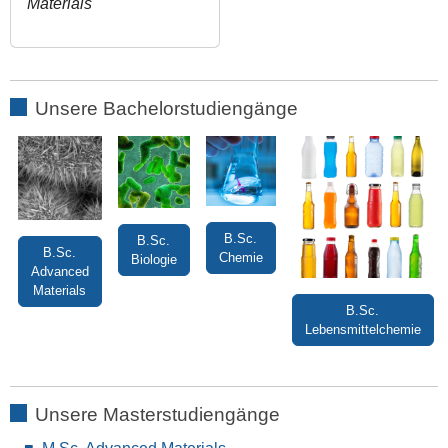
Materials
Unsere Bachelorstudiengänge
B.Sc.
B.Sc.
B.Sc.
Chemie
Biologie
Advanced
Materials
B.Sc.
Lebensmittelchemie
Unsere Masterstudiengänge