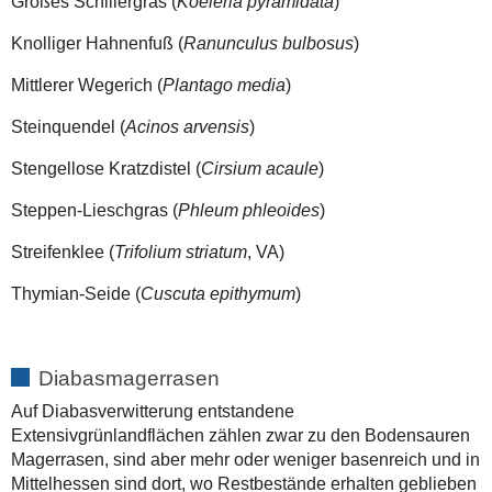
Großes Schillergras (
Koeleria pyramidata
)
Knolliger Hahnenfuß (
Ranunculus bulbosus
)
Mittlerer Wegerich (
Plantago media
)
Steinquendel (
Acinos arvensis
)
Stengellose Kratzdistel (
Cirsium acaule
)
Steppen
-
Lieschgras (
Phleum phleoides
)
Streifenklee (
Trifolium striatum
, VA)
Thymian
-
Seide (
Cuscuta epithymum
)
Diabasmagerrasen
Auf Diabasverwitterung entstandene
Extensivgrünlandflächen zählen zwar zu den Bodensauren
Magerrasen, sind aber mehr oder weniger basenreich und in
Mittelhessen sind dort, wo Restbestände erhalten geblieben