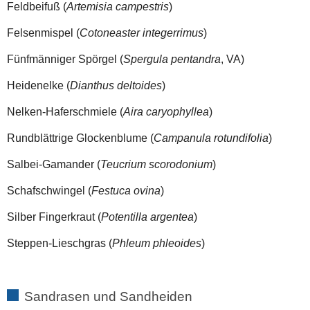
Feldbeifuß (
Artemisia campestris
)
Felsenmispel (
Cotoneaster integerrimus
)
Fünfmänniger Spörgel (
Spergula pentandra
, VA)
Heidenelke (
Dianthus deltoides
)
Nelken-Haferschmiele (
Aira caryophyllea
)
Rundblättrige Glockenblume (
Campanula rotundifolia
)
Salbei-Gamander (
Teucrium scorodonium
)
Schafschwingel (
Festuca ovina
)
Silber Fingerkraut (
Potentilla argentea
)
Steppen-Lieschgras (
Phleum phleoides
)
Sandrasen und Sandheiden