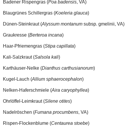
Badener Rispengras (
Poa badensis
, VA)
Blaugrünes Schillergras (
Koeleria glauca
)
Dünen-Steinkraut (
Alyssum montanum
subsp. gmelinii, VA)
Graukresse (
Berteroa incana
)
Haar-Pfriemengras (
Stipa capillata
)
Kali-Salzkraut (
Salsola kali
)
Karthäuser-Nelke (
Dianthus carthusianorum
)
Kugel-Lauch (
Allium sphaerocephalon
)
Nelken-Haferschmiele (
Aira caryophyllea
)
Ohrlöffel-Leimkraut (
Silene otites
)
Nadelröschen (
Fumana procumbens
, VA)
Rispen-Flockenblume (
Centaurea stoebe
)