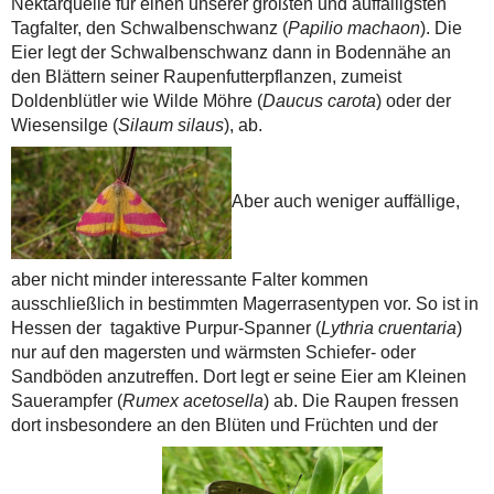
Nektarquelle für einen unserer größten und auffälligsten
Tagfalter, den Schwalbenschwanz (
Papilio machaon
). Die
Eier legt der Schwalbenschwanz dann in Bodennähe an
den Blättern seiner Raupenfutterpflanzen, zumeist
Doldenblütler wie Wilde Möhre (
Daucus carota
) oder der
Wiesensilge (
Silaum silaus
), ab.
Aber auch weniger auffällige,
aber nicht minder interessante Falter kommen
ausschließlich in bestimmten Magerrasentypen vor. So ist in
Hessen der tagaktive Purpur-Spanner (
Lythria cruentaria
)
nur auf den magersten und wärmsten Schiefer- oder
Sandböden anzutreffen. Dort legt er seine Eier am Kleinen
Sauerampfer (
Rumex acetosella
) ab. Die Raupen fressen
dort insbesondere an den Blüten und Früchten und der