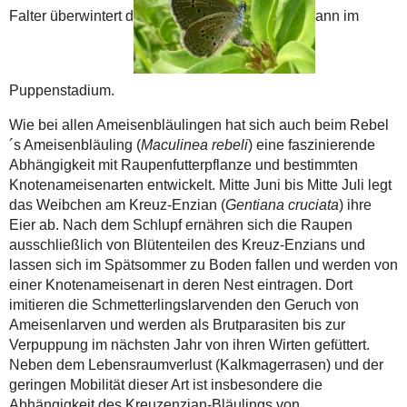
Falter überwintert d
ann im
Puppenstadium.
Wie bei allen Ameisenbläulingen hat sich auch beim Rebel
´s Ameisenbläuling (
Maculinea rebeli
) eine f
aszinierende
Abhängigkeit mit Raupenfutterpflanze und
bestimmten
Knotenameisenarten entwickelt. Mitte Juni bis Mitte Juli legt
das Weibchen am Kreuz-Enzian (
Gentiana cruciata
) ihre
Eier ab. Nach dem Schlupf ernähren sich die Raupen
ausschließlich von Blütenteilen des Kreuz-Enzians und
lassen sich im Spätsommer zu Boden fallen und werden von
einer Knotenameisenart in deren Nest eintragen. Dort
imitieren die Schmetterlingslarvenden den Geruch von
Ameisenlarven und werden als Brutparasiten bis zur
Verpuppung im nächsten Jahr von ihren Wirten gefüttert.
Neben dem Lebensraumverlust (Kalkmagerrasen) und der
geringen Mobilität dieser Art ist insbesondere die
Abhängigkeit des Kreuzenzian-Bläulings von