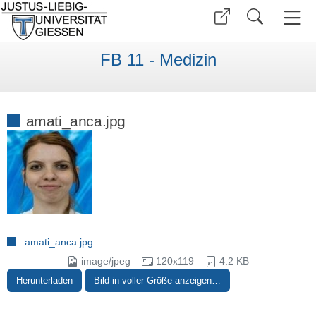
FB 11 - Medizin
amati_anca.jpg
amati_anca.jpg
image/jpeg
120x119
4.2 KB
Herunterladen
Bild in voller Größe anzeigen…